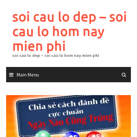
Skip
to
soi cau lo dep – soi
content
cau lo hom nay
mien phi
soi cau lo dep – soi cau lo hom nay mien phi
Main Menu