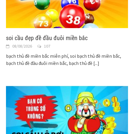
soi cầu đẹp đề đầu đuôi miền bắc
08/08/2026
107
bạch thủ đề miền bắc miễn phí, soi bạch thủ đề miền bắc,
bạch thủ đề đầu đuôi miền bắc, bạch thủ đề
[...]