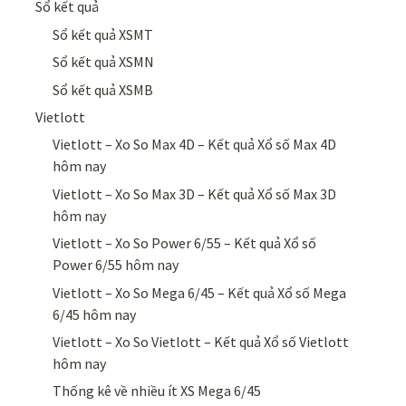
Sổ kết quả
Sổ kết quả XSMT
Sổ kết quả XSMN
Sổ kết quả XSMB
Vietlott
Vietlott – Xo So Max 4D – Kết quả Xổ số Max 4D
hôm nay
Vietlott – Xo So Max 3D – Kết quả Xổ số Max 3D
hôm nay
Vietlott – Xo So Power 6/55 – Kết quả Xổ số
Power 6/55 hôm nay
Vietlott – Xo So Mega 6/45 – Kết quả Xổ số Mega
6/45 hôm nay
Vietlott – Xo So Vietlott – Kết quả Xổ số Vietlott
hôm nay
Thống kê về nhiều ít XS Mega 6/45