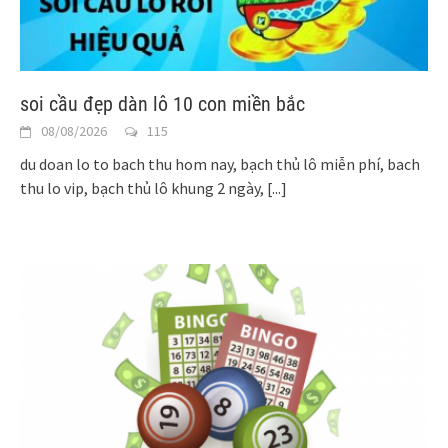
soi cầu đẹp dàn lô 10 con miền bắc
08/08/2026
115
du doan lo to bach thu hom nay, bạch thủ lô miễn phí, bach
thu lo vip, bạch thủ lô khung 2 ngày,
[...]