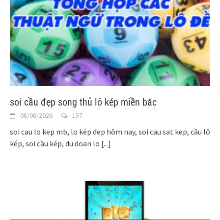
soi cầu đẹp song thủ lô kép miền bắc
08/08/2026
157
soi cau lo kep mb, lo kép đep hôm nay, soi cau sat kep, cầu lô
kép, soi cầu kép, du doan lo
[...]