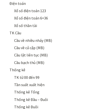
Điện toán
Xổ số điện toán 123
Xổ số điện toán 6×36
Xổ số thần tài
TK Cầu
Cầu về nhiều nháy (MB)
Cầu về cả cặp (MB)
Cầu lật liên tục (MB)
Cầu bạch thủ (MB)
Thống kê
TK từ 00 đến 99
Tần suất xuất hiện
Thống kê Tổng
Thống kê Đầu – Đuôi
Thống kê Đuôi