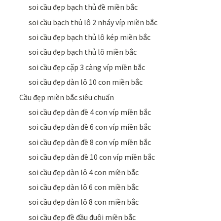
soi cầu đẹp bạch thủ đề miền bắc
soi cầu bạch thủ lô 2 nháy víp miền bắc
soi cầu đẹp bạch thủ lô kép miền bắc
soi cầu đẹp bạch thủ lô miền bắc
soi cầu đẹp cặp 3 càng víp miền bắc
soi cầu đẹp dàn lô 10 con miền bắc
Cầu đẹp miền bắc siêu chuẩn
soi cầu đẹp dàn đề 4 con víp miền bắc
soi cầu đẹp dàn đề 6 con víp miền bắc
soi cầu đẹp dàn đề 8 con víp miền bắc
soi cầu đẹp dàn đề 10 con víp miền bắc
soi cầu đẹp dàn lô 4 con miền bắc
soi cầu đẹp dàn lô 6 con miền bắc
soi cầu đẹp dàn lô 8 con miền bắc
soi cầu đẹp đề đầu đuôi miền bắc