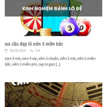
soi cầu đẹp lô xiên 3 miền bắc
08/08/2026
128
xien 3 mb, xien 3 vip, xiên 2 chuẩn, xiên 2 mb, xiên 2 miền
bắc, xiên 2 miễn phí, cap lo gan
[...]