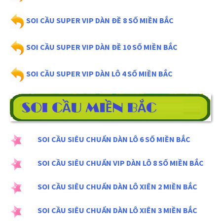
SOI CẦU SUPER VIP DÀN ĐỀ 8 SỐ MIỀN BẮC
SOI CẦU SUPER VIP DÀN ĐỀ 10 SỐ MIỀN BẮC
SOI CẦU SUPER VIP DÀN LÔ 4 SỐ MIỀN BẮC
SOI CẦU SIÊU CHUẨN DÀN LÔ 6 SỐ MIỀN BẮC
SOI CẦU SIÊU CHUẨN VIP DÀN LÔ 8 SỐ MIỀN BẮC
SOI CẦU SIÊU CHUẨN DÀN LÔ XIÊN 2 MIỀN BẮC
SOI CẦU SIÊU CHUẨN DÀN LÔ XIÊN 3 MIỀN BẮC