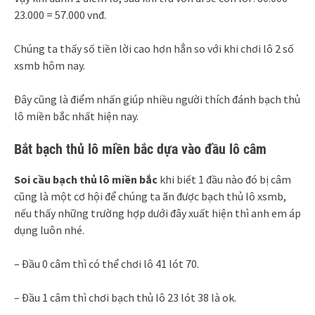
23.000 = 57.000 vnđ.
Chúng ta thấy số tiền lời cao hơn hẳn so với khi chơi lô 2 số
xsmb hôm nay.
Đây cũng là điểm nhấn giúp nhiều người thích đánh bạch thủ
lô miền bắc nhất hiện nay.
Bắt bạch thủ lô miền bắc dựa vào đầu lô câm
Soi cầu bạch thủ lô miền bắc
khi biết 1 đầu nào đó bị câm
cũng là một cơ hội để chúng ta ăn được bạch thủ lô xsmb,
nếu thấy những trường hợp dưới đây xuất hiện thì anh em áp
dụng luôn nhé.
– Đầu 0 câm thì có thể chơi lô 41 lót 70.
– Đầu 1 câm thì chơi bạch thủ lô 23 lót 38 là ok.