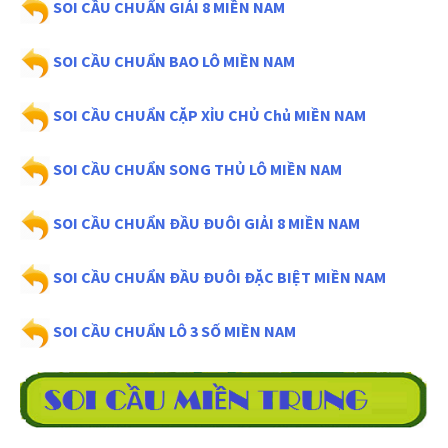
SOI CẦU CHUẨN GIẢI 8 MIỀN NAM
SOI CẦU CHUẨN BAO LÔ MIỀN NAM
SOI CẦU CHUẨN CẶP XỈU CHỦ Chủ MIỀN NAM
SOI CẦU CHUẨN SONG THỦ LÔ MIỀN NAM
SOI CẦU CHUẨN ĐẦU ĐUÔI GIẢI 8 MIỀN NAM
SOI CẦU CHUẨN ĐẦU ĐUÔI ĐẶC BIỆT MIỀN NAM
SOI CẦU CHUẨN LÔ 3 SỐ MIỀN NAM