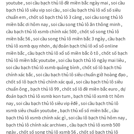
youtube , soi cầu bạch thủ lô đề miền bắc ngày mai , soi cầu
bạch thủ lô siêu vip soi cầu , soi cầu bạch thủ lô xổ số siêu
chuẩn em , chốt số bạch thủ lô 3 càng , soi cầu song thủ lô
miền bắc ơi hôm nay , soi cầu song thủ lô ăn thông minh ,
cầu bạch thủ lô xsmb chính xác 500 , chốt số song thủ lô
miền bắc 56 , soi cầu song thủ lô miền bắc 3 ngày , cầu bạch
thủ lô xsmb quy nhơn , dự đoán bạch thủ lô xổ số online
miền bắc , cầu bạch thủ lô xổ số miền bắc ô tô , chốt số bạch
thủ lô miền bắc youtube , soi cầu bạch thủ lô ngày mai liêu ,
soi cầu bạch thủ lô xsmb quảng bình , chốt số lô bạch thủ
chính xác bắc , soi cầu bạch thủ lô siêu chuẩn giờ hoàng đạo ,
chốt số lô bạch thủ chính xác quá , soi cầu bạch thủ lô siêu
chuẩn ông , bạch thủ lô 99 , chốt số lô đề miền bắc euro , dự
đoán bạch thủ lô xsmb kon tum , bạch thủ lô xsmb tt hôm
nay , soi cầu bạch thủ lô siêu vip êđê , soi cầu bạch thủ lô
xsmb siêu chuẩn youtube , bạch thủ xổ số miền bắc , cầu
bạch thủ lô xsmb chính xác gì , soi cầu lô bạch thủ hôm nay ,
bạch thủ lô chính xác archives , cầu bạch thủ lô xsmb 500
ngày , chốt số song thủ lô xsmb 56 , chốt số bạch thủ lô