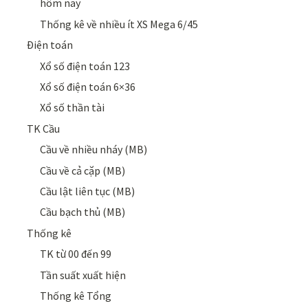
hôm nay
Thống kê về nhiều ít XS Mega 6/45
Điện toán
Xổ số điện toán 123
Xổ số điện toán 6×36
Xổ số thần tài
TK Cầu
Cầu về nhiều nháy (MB)
Cầu về cả cặp (MB)
Cầu lật liên tục (MB)
Cầu bạch thủ (MB)
Thống kê
TK từ 00 đến 99
Tần suất xuất hiện
Thống kê Tổng