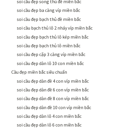
soi cầu đẹp song thủ đề miền bắc
soi cầu đẹp ba càng víp miền bắc
soi cầu đẹp bạch thủ đề miền bắc
soi cầu bạch thủ lô 2 nháy víp miền bắc
soi cầu đẹp bạch thủ lô kép miền bắc
soi cầu đẹp bạch thủ lô miền bắc
soi cầu đẹp cặp 3 càng víp miền bắc
soi cầu đẹp dàn lô 10 con miền bắc
Cầu đẹp miền bắc siêu chuẩn
soi cầu đẹp dàn đề 4 con víp miền bắc
soi cầu đẹp dàn đề 6 con víp miền bắc
soi cầu đẹp dàn đề 8 con víp miền bắc
soi cầu đẹp dàn đề 10 con víp miền bắc
soi cầu đẹp dàn lô 4 con miền bắc
soi cầu đẹp dàn lô 6 con miền bắc