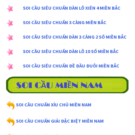
SOI CẦU SIÊU CHUẨN DÀN LÔ XIÊN 4 MIỀN BẮC
SOI CẦU SIÊU CHUẨN 3 CÀNG MIỀN BẮC
SOI CẦU SIÊU CHUẨN DÀN 3 CÀNG 2 SỐ MIỀN BẮC
SOI CẦU SIÊU CHUẨN DÀN LÔ 10 SỐ MIỀN BẮC
SOI CẦU SIÊU CHUẨN ĐỀ ĐẦU ĐUÔI MIỀN BẮC
SOI CẦU CHUẨN XỈU CHỦ MIỀN NAM
SOI CẦU CHUẨN GIẢI ĐẶC BIỆT MIỀN NAM