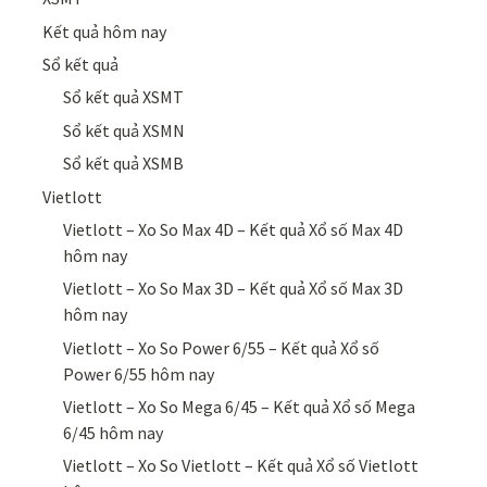
Kết quả hôm nay
Sổ kết quả
Sổ kết quả XSMT
Sổ kết quả XSMN
Sổ kết quả XSMB
Vietlott
Vietlott – Xo So Max 4D – Kết quả Xổ số Max 4D
hôm nay
Vietlott – Xo So Max 3D – Kết quả Xổ số Max 3D
hôm nay
Vietlott – Xo So Power 6/55 – Kết quả Xổ số
Power 6/55 hôm nay
Vietlott – Xo So Mega 6/45 – Kết quả Xổ số Mega
6/45 hôm nay
Vietlott – Xo So Vietlott – Kết quả Xổ số Vietlott