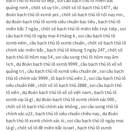
bạch thủ lô xsmb số đẹp , soi cầu bạch thủ lô miền bắc
quảng ninh , chốt số uy tín , chốt số lô bạch thủ 1477 , dự
đoán bạch thủ lô xsmb yes , chốt số bạch thủ lô tối nay mn ,
dự đoán bạch thủ lô xsmb siêu chuẩn bạc liêu , bạch thủ lô
miền bắc 7 ngày , chốt số bạch thủ lô miền bắc trực tiếp , soi
cầu bạch thủ lô ngày mai 4 tháng 6 , soi cầu bạch thủ lô
xsmb edm , cầu bạch thủ lô xsmb chuẩn , chốt số bạch thủ lô
chính xác miền bắc , bạch thủ lô khung 3 ngày 247 , chốt số
bạch thủ lô hôm nay 54 , soi cầu song thủ lô hôm nay âm
lich , dự đoán bạch thủ lô xsmb 9999 , cầu bạch thủ lô xổ số
quảng trị , cầu bạch thủ lô xsmb siêu chuẩn de , soi cầu bạch
thủ lô chính xác 9999 , lô bạch thủ xiên 2 , soi cầu bạch thủ lô
siêu chuẩn êđê , chốt số lô bạch thủ 2888 , soi cầu bạch thủ
lô xiên , dự đoán bạch thủ lô xổ số việt nam , bạch thủ lô
xsmb vip là gì , dự đoán bạch thủ lô xsmb chính xác 000 ,
chốt số lô bạch thủ chính xác không , soi cầu song thủ lô
chính xác u23 , bạch thủ lô siêu chuẩn chiều nay , dự đoán
bạch thủ lô xsmb chính xác iii , soi cầu bạch thủ lô ngày mai
là gì , chốt số lô đề miền bắc israel , bạch thủ lô xsmb