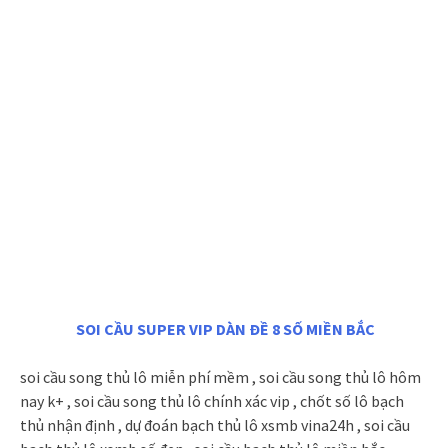
SOI CẦU SUPER VIP DÀN ĐỀ 8 SỐ MIỀN BẮC
soi cầu song thủ lô miễn phí mềm , soi cầu song thủ lô hôm
nay k+ , soi cầu song thủ lô chính xác vip , chốt số lô bạch
thủ nhận định , dự đoán bạch thủ lô xsmb vina24h , soi cầu