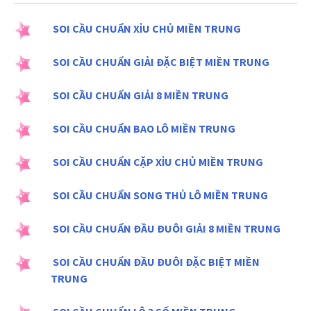
SOI CẦU CHUẨN XỈU CHỦ MIỀN TRUNG
SOI CẦU CHUẨN GIẢI ĐẶC BIỆT MIỀN TRUNG
SOI CẦU CHUẨN GIẢI 8 MIỀN TRUNG
SOI CẦU CHUẨN BAO LÔ MIỀN TRUNG
SOI CẦU CHUẨN CẶP XỈU CHỦ MIỀN TRUNG
SOI CẦU CHUẨN SONG THỦ LÔ MIỀN TRUNG
SOI CẦU CHUẨN ĐẦU ĐUÔI GIẢI 8 MIỀN TRUNG
SOI CẦU CHUẨN ĐẦU ĐUÔI ĐẶC BIỆT MIỀN
TRUNG