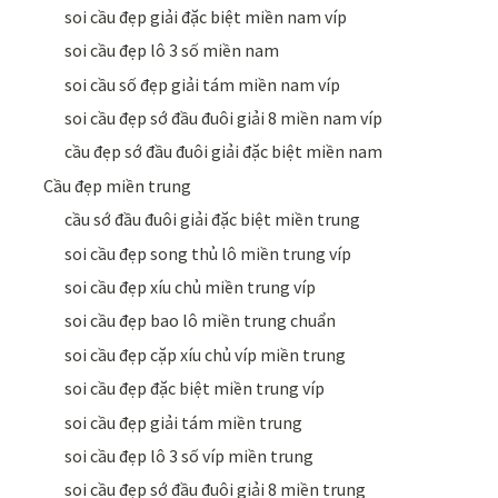
soi cầu đẹp giải đặc biệt miền nam víp
soi cầu đẹp lô 3 số miền nam
soi cầu số đẹp giải tám miền nam víp
soi cầu đẹp sớ đầu đuôi giải 8 miền nam víp
cầu đẹp sớ đầu đuôi giải đặc biệt miền nam
Cầu đẹp miền trung
cầu sớ đầu đuôi giải đặc biệt miền trung
soi cầu đẹp song thủ lô miền trung víp
soi cầu đẹp xíu chủ miền trung víp
soi cầu đẹp bao lô miền trung chuẩn
soi cầu đẹp cặp xíu chủ víp miền trung
soi cầu đẹp đặc biệt miền trung víp
soi cầu đẹp giải tám miền trung
soi cầu đẹp lô 3 số víp miền trung
soi cầu đẹp sớ đầu đuôi giải 8 miền trung