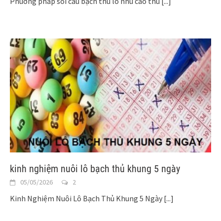
Phương pháp soi cầu bạch thủ lô như cao thủ
[...]
kinh nghiệm nuôi lô bạch thủ khung 5 ngày
05/05/2026
2
Kinh Nghiệm Nuôi Lô Bạch Thủ Khung 5 Ngày
[...]