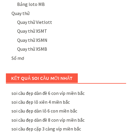
Bảng loto MB
Quay thử
Quay thử Vietlott
Quay thử XSMT
Quay thử XSMN
Quay thử XSMB
Sổ mơ
KẾT QUẢ SOI CẦU MỚI NHẤT
soi cầu đẹp dàn đề 6 con víp miền bắc
soi cầu đẹp lô xiên 4 miền bắc
soi cầu đẹp dàn lô 6 con miền bắc
soi cầu đẹp dàn đề 8 con víp miền bắc
soi cầu đẹp cặp 3 càng víp miền bắc