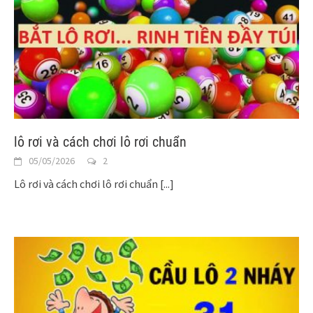
lô rơi và cách chơi lô rơi chuẩn
05/05/2026
2
Lô rơi và cách chơi lô rơi chuẩn
[...]