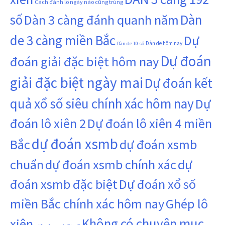
Cách đánh lô ngày nào cũng trúng
Dàn
số
Dàn 3 càng đánh quanh năm
de 3 càng miền Bắc
Dự
Dàn de hôm nay
Dàn de 10 số
Dự đoán
đoán giải đặc biệt hôm nay
giải đặc biệt ngày mai
Dự đoán kết
quả xổ số siêu chính xác hôm nay
Dự
đoán lô xiên 2
Dự đoán lô xiên 4 miền
dự đoán xsmb
Bắc
dự đoán xsmb
chuẩn
dự đoán xsmb chính xác
dự
đoán xsmb đặc biệt
Dự đoán xổ số
miền Bắc chính xác hôm nay
Ghép lô
Không có chuyên mục
xiên