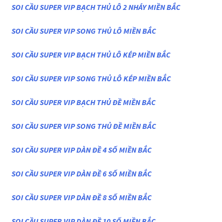
SOI CẦU SUPER VIP BẠCH THỦ LÔ 2 NHÁY MIỀN BẮC
SOI CẦU SUPER VIP SONG THỦ LÔ MIỀN BẮC
SOI CẦU SUPER VIP BẠCH THỦ LÔ KÉP MIỀN BẮC
SOI CẦU SUPER VIP SONG THỦ LÔ KÉP MIỀN BẮC
SOI CẦU SUPER VIP BẠCH THỦ ĐỀ MIỀN BẮC
SOI CẦU SUPER VIP SONG THỦ ĐỀ MIỀN BẮC
SOI CẦU SUPER VIP DÀN ĐỀ 4 SỐ MIỀN BẮC
SOI CẦU SUPER VIP DÀN ĐỀ 6 SỐ MIỀN BẮC
SOI CẦU SUPER VIP DÀN ĐỀ 8 SỐ MIỀN BẮC
SOI CẦU SUPER VIP DÀN ĐỀ 10 SỐ MIỀN BẮC