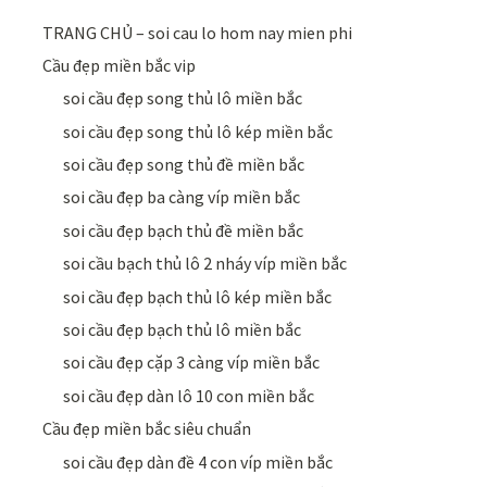
TRANG CHỦ – soi cau lo hom nay mien phi
Cầu đẹp miền bắc vip
soi cầu đẹp song thủ lô miền bắc
soi cầu đẹp song thủ lô kép miền bắc
soi cầu đẹp song thủ đề miền bắc
soi cầu đẹp ba càng víp miền bắc
soi cầu đẹp bạch thủ đề miền bắc
soi cầu bạch thủ lô 2 nháy víp miền bắc
soi cầu đẹp bạch thủ lô kép miền bắc
soi cầu đẹp bạch thủ lô miền bắc
soi cầu đẹp cặp 3 càng víp miền bắc
soi cầu đẹp dàn lô 10 con miền bắc
Cầu đẹp miền bắc siêu chuẩn
soi cầu đẹp dàn đề 4 con víp miền bắc