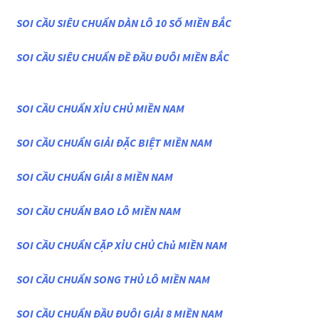
SOI CẦU SIÊU CHUẨN DÀN LÔ 10 SỐ MIỀN BẮC
SOI CẦU SIÊU CHUẨN ĐỀ ĐẦU ĐUÔI MIỀN BẮC
SOI CẦU CHUẨN XỈU CHỦ MIỀN NAM
SOI CẦU CHUẨN GIẢI ĐẶC BIỆT MIỀN NAM
SOI CẦU CHUẨN GIẢI 8 MIỀN NAM
SOI CẦU CHUẨN BAO LÔ MIỀN NAM
SOI CẦU CHUẨN CẶP XỈU CHỦ Chủ MIỀN NAM
SOI CẦU CHUẨN SONG THỦ LÔ MIỀN NAM
SOI CẦU CHUẨN ĐẦU ĐUÔI GIẢI 8 MIỀN NAM