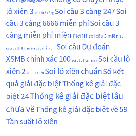
giờ vàng chốt số
lô xiên 3
Soi cầu 3 càng 247
Soi
soi cầu 3 càng
cầu 3 càng 6666 miễn phí
Soi cầu 3
càng miễn phí miền nam
soi cầu 3 miền
Soi
Soi cầu Dự đoán
cầu bạch thủ miền Bắc miễn phí
XSMB chính xác 100
Soi cầu lô
soi cầu hôm nay
Soi lô xiên chuẩn
xiên 2
Số kết
soi lô xiên
quả giải đặc biệt
Thống kê giải đặc
Thống kê giải đặc biệt lâu
biệt 24
chưa về
Thống kê giải đặc biệt về 59
Tần suất lô xiên