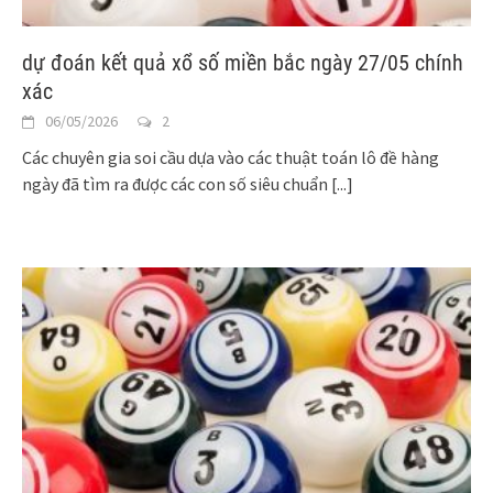
dự đoán kết quả xổ số miền bắc ngày 27/05 chính
xác
06/05/2026
2
Các chuyên gia soi cầu dựa vào các thuật toán lô đề hàng
ngày đã tìm ra được các con số siêu chuẩn
[...]