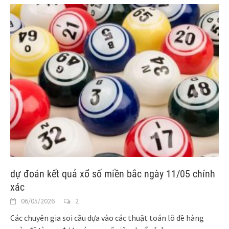
dự đoán kết quả xổ số miền bắc ngày 11/05 chính
xác
06/05/2026
2
Các chuyên gia soi cầu dựa vào các thuật toán lô đề hàng