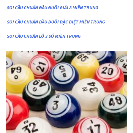
SOI CẦU CHUẨN ĐẦU ĐUÔI GIẢI 8 MIỀN TRUNG
SOI CẦU CHUẨN ĐẦU ĐUÔI ĐẶC BIỆT MIỀN TRUNG
SOI CẦU CHUẨN LÔ 3 SỐ MIỀN TRUNG