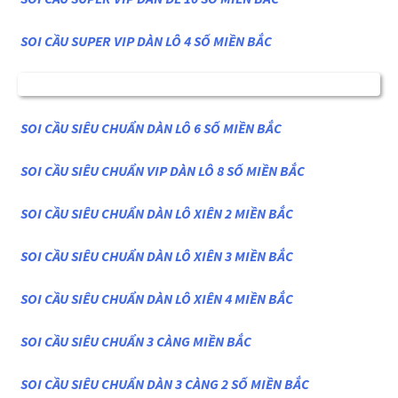
SOI CẦU SUPER VIP DÀN LÔ 4 SỐ MIỀN BẮC
SOI CẦU SIÊU CHUẨN DÀN LÔ 6 SỐ MIỀN BẮC
SOI CẦU SIÊU CHUẨN VIP DÀN LÔ 8 SỐ MIỀN BẮC
SOI CẦU SIÊU CHUẨN DÀN LÔ XIÊN 2 MIỀN BẮC
SOI CẦU SIÊU CHUẨN DÀN LÔ XIÊN 3 MIỀN BẮC
SOI CẦU SIÊU CHUẨN DÀN LÔ XIÊN 4 MIỀN BẮC
SOI CẦU SIÊU CHUẨN 3 CÀNG MIỀN BẮC
SOI CẦU SIÊU CHUẨN DÀN 3 CÀNG 2 SỐ MIỀN BẮC