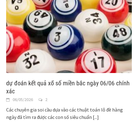
dự đoán kết quả xổ số miền bắc ngày 06/06 chính
xác
06/05/2026
2
Các chuyên gia soi cầu dựa vào các thuật toán lô đề hàng
ngày đã tìm ra được các con số siêu chuẩn
[...]