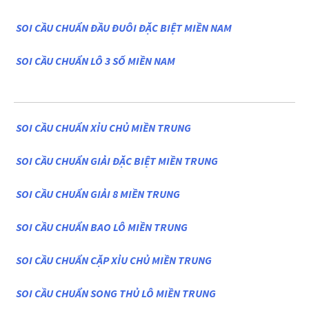
SOI CẦU CHUẨN ĐẦU ĐUÔI ĐẶC BIỆT MIỀN NAM
SOI CẦU CHUẨN LÔ 3 SỐ MIỀN NAM
SOI CẦU CHUẨN XỈU CHỦ MIỀN TRUNG
SOI CẦU CHUẨN GIẢI ĐẶC BIỆT MIỀN TRUNG
SOI CẦU CHUẨN GIẢI 8 MIỀN TRUNG
SOI CẦU CHUẨN BAO LÔ MIỀN TRUNG
SOI CẦU CHUẨN CẶP XỈU CHỦ MIỀN TRUNG
SOI CẦU CHUẨN SONG THỦ LÔ MIỀN TRUNG