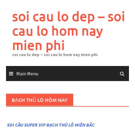
Skip
to
soi cau lo dep – soi
content
cau lo hom nay
mien phi
soi cau lo dep – soi cau lo hom nay mien phi
Main Menu
BẠCH THỦ LÔ HÔM NAY
SOI CẦU SUPER VIP BẠCH THỦ LÔ MIỀN BẮC