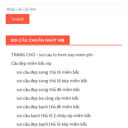
Search
SOI CẦU CHUẨN NHẤT MB
TRANG CHỦ – soi cau lo hom nay mien phi
Cầu đẹp miền bắc vip
soi cầu đẹp song thủ lô miền bắc
soi cầu đẹp song thủ lô kép miền bắc
soi cầu đẹp song thủ đề miền bắc
soi cầu đẹp ba càng víp miền bắc
soi cầu đẹp bạch thủ đề miền bắc
soi cầu bạch thủ lô 2 nháy víp miền bắc
soi cầu đẹp bạch thủ lô kép miền bắc