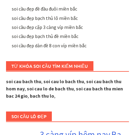
soi cầu đẹp đề đầu đuôi miền bắc
soi cầu đẹp bạch thủ lô miền bắc
soi cầu đẹp cặp 3 càng víp miền bắc
soi cầu đẹp bạch thủ đề miền bắc
soi cầu đẹp dàn đề 8 con víp miền bắc
TỪ KHÓA SOI CẦU TÌM KIẾM NHIỀU
soi cau bach thu
,
soi cau lo bach thu
,
soi cau bach thu
hom nay
,
soi cau lo de bach thu
,
soi cau bach thu mien
bac 24 gio
,
bach thu lo
,
SOI CẦU LÔ ĐẸP
3 càng víp hôm nay
Ba