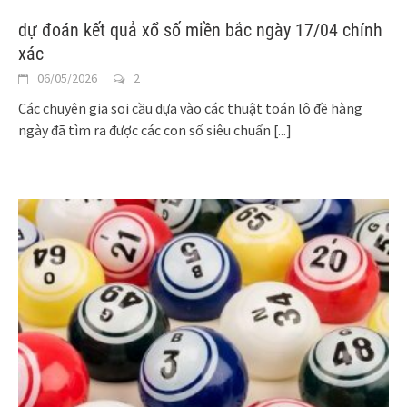
dự đoán kết quả xổ số miền bắc ngày 17/04 chính
xác
06/05/2026
2
Các chuyên gia soi cầu dựa vào các thuật toán lô đề hàng
ngày đã tìm ra được các con số siêu chuẩn
[...]