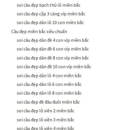
soi cầu đẹp bạch thủ lô miền bắc
soi cầu đẹp cặp 3 càng víp miền bắc
soi cầu đẹp dàn lô 10 con miền bắc
Cầu đẹp miền bắc siêu chuẩn
soi cầu đẹp dàn đề 4 con víp miền bắc
soi cầu đẹp dàn đề 6 con víp miền bắc
soi cầu đẹp dàn đề 8 con víp miền bắc
soi cầu đẹp dàn đề 10 con víp miền bắc
soi cầu đẹp dàn lô 4 con miền bắc
soi cầu đẹp dàn lô 6 con miền bắc
soi cầu đẹp dàn lô 8 con miền bắc
soi cầu đẹp đề đầu đuôi miền bắc
soi cầu đẹp lô xiên 2 miền bắc
soi cầu đẹp lô xiên 3 miền bắc
soi cầu đẹp lô xiên 4 miền bắc