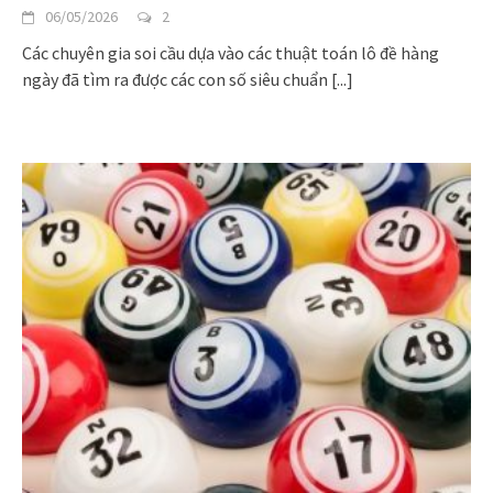
06/05/2026
2
Các chuyên gia soi cầu dựa vào các thuật toán lô đề hàng
ngày đã tìm ra được các con số siêu chuẩn
[...]