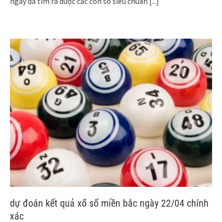
ngày đã tìm ra được các con số siêu chuẩn
[...]
dự đoán kết quả xổ số miền bắc ngày 22/04 chính
xác