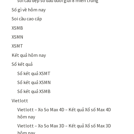
soi cầu đẹp sớ đầu đuôi giải 8 miền trung
Số gì về hôm nay
Soi cầu cao cấp
XSMB
XSMN
XSMT
Kết quả hôm nay
Sổ kết quả
Sổ kết quả XSMT
Sổ kết quả XSMN
Sổ kết quả XSMB
Vietlott
Vietlott – Xo So Max 4D – Kết quả Xổ số Max 4D
hôm nay
Vietlott – Xo So Max 3D – Kết quả Xổ số Max 3D
hôm nay