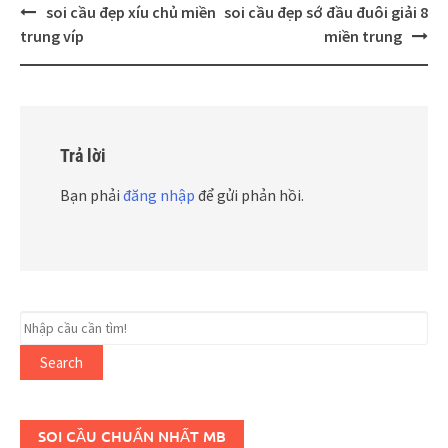
Post
soi cầu đẹp xíu chủ miền
soi cầu đẹp sớ đầu đuôi giải 8
navigation
trung víp
miền trung
Trả lời
Bạn phải
đăng nhập
để gửi phản hồi.
Search
SOI CẦU CHUẨN NHẤT MB