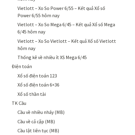
Vietlott – Xo So Power 6/55 – Kết quả Xổ số
Power 6/55 hôm nay
Vietlott – Xo So Mega 6/45 – Kết quả Xổ số Mega
6/45 hôm nay
Vietlott – Xo So Vietlott – Kết quả Xổ số Vietlott
hôm nay
Thống kê về nhiều ít XS Mega 6/45
Điện toán
Xổ số điện toán 123
Xổ số điện toán 6×36
Xổ số thần tài
TK Cầu
Cầu về nhiều nháy (MB)
Cầu về cả cặp (MB)
Cầu lật liên tục (MB)