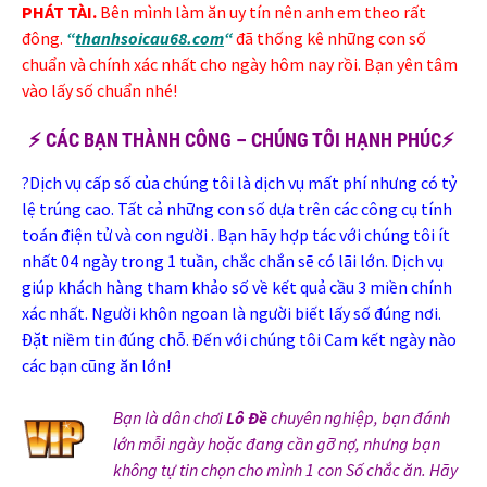
PHÁT TÀI.
Bên mình làm ăn uy tín nên anh em theo rất
đông.
“
thanhsoicau68.com
“
đã thống kê những con số
chuẩn và chính xác nhất cho ngày hôm nay rồi. Bạn yên tâm
vào lấy số chuẩn nhé!
⚡ CÁC BẠN THÀNH CÔNG – CHÚNG TÔI HẠNH PHÚC⚡
?Dịch vụ cấp số của chúng tôi là dịch vụ mất phí nhưng có tỷ
lệ trúng cao. Tất cả những con số dựa trên các công cụ tính
toán điện tử và con người . Bạn hãy hợp tác với chúng tôi ít
nhất 04 ngày trong 1 tuần, chắc chắn sẽ có lãi lớn. Dịch vụ
giúp khách hàng tham khảo số về kết quả cầu 3 miền chính
xác nhất. Người khôn ngoan là người biết lấy số đúng nơi.
Đặt niềm tin đúng chỗ. Đến với chúng tôi Cam kết ngày nào
các bạn cũng ăn lớn!
Bạn là dân chơi
Lô Đề
chuyên nghiệp, bạn đánh
lớn mỗi ngày hoặc đang cần gỡ nợ, nhưng bạn
không tự tin chọn cho mình 1 con Số chắc ăn. Hãy