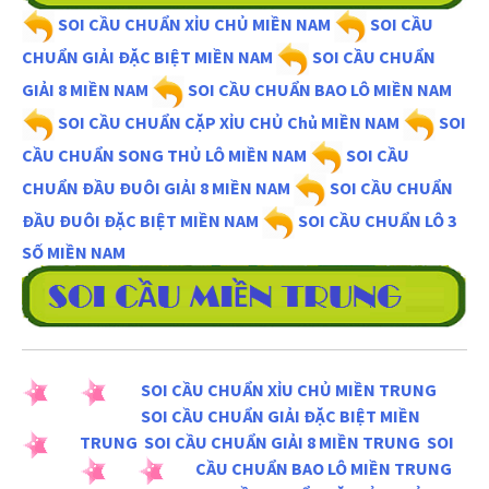
SOI CẦU CHUẨN XỈU CHỦ MIỀN NAM
SOI CẦU
CHUẨN GIẢI ĐẶC BIỆT MIỀN NAM
SOI CẦU CHUẨN
GIẢI 8 MIỀN NAM
SOI CẦU CHUẨN BAO LÔ MIỀN NAM
SOI CẦU CHUẨN CẶP XỈU CHỦ Chủ MIỀN NAM
SOI
CẦU CHUẨN SONG THỦ LÔ MIỀN NAM
SOI CẦU
CHUẨN ĐẦU ĐUÔI GIẢI 8 MIỀN NAM
SOI CẦU CHUẨN
ĐẦU ĐUÔI ĐẶC BIỆT MIỀN NAM
SOI CẦU CHUẨN LÔ 3
SỐ MIỀN NAM
SOI CẦU CHUẨN XỈU CHỦ MIỀN TRUNG
SOI CẦU CHUẨN GIẢI ĐẶC BIỆT MIỀN
TRUNG
SOI CẦU CHUẨN GIẢI 8 MIỀN TRUNG
SOI
CẦU CHUẨN BAO LÔ MIỀN TRUNG