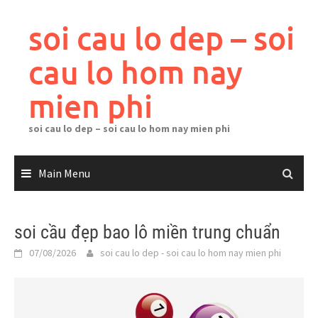
Skip
to
soi cau lo dep – soi
content
cau lo hom nay
mien phi
soi cau lo dep – soi cau lo hom nay mien phi
Main Menu
soi cầu đẹp bao lô miền trung chuẩn
07/08/2026
soi cau lo dep - soi cau lo hom nay mien phi