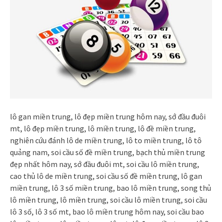
lô gan miền trung, lô đẹp miền trung hôm nay, sớ đầu đuôi
mt, lô đẹp miền trung, lô miền trung, lô đề miền trung,
nghiên cứu đánh lô de miền trung, lô to miền trung, lô tô
quảng nam, soi cầu số đề miền trung, bạch thủ miền trung
đẹp nhất hôm nay, sớ đầu đuôi mt, soi cầu lô miền trung,
cao thủ lô de miền trung, soi cầu số đề miền trung, lô gan
miền trung, lô 3 số miền trung, bao lô miền trung, song thủ
lô miền trung, lô miền trung, soi cầu lô miền trung, soi cầu
lô 3 số, lô 3 số mt, bao lô miền trung hôm nay, soi cầu bao