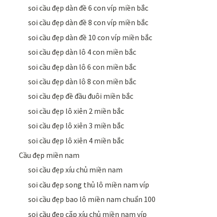
soi cầu đẹp dàn đề 6 con víp miền bắc
soi cầu đẹp dàn đề 8 con víp miền bắc
soi cầu đẹp dàn đề 10 con víp miền bắc
soi cầu đẹp dàn lô 4 con miền bắc
soi cầu đẹp dàn lô 6 con miền bắc
soi cầu đẹp dàn lô 8 con miền bắc
soi cầu đẹp đề đầu đuôi miền bắc
soi cầu đẹp lô xiên 2 miền bắc
soi cầu đẹp lô xiên 3 miền bắc
soi cầu đẹp lô xiên 4 miền bắc
Cầu đẹp miền nam
soi cầu đẹp xíu chủ miền nam
soi cầu đẹp song thủ lô miền nam víp
soi cầu đẹp bao lô miền nam chuẩn 100
soi cầu đẹp cặp xíu chủ miền nam víp