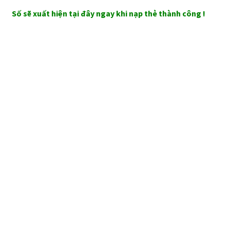
Số sẽ xuất hiện tại đây ngay khi nạp thẻ thành công !