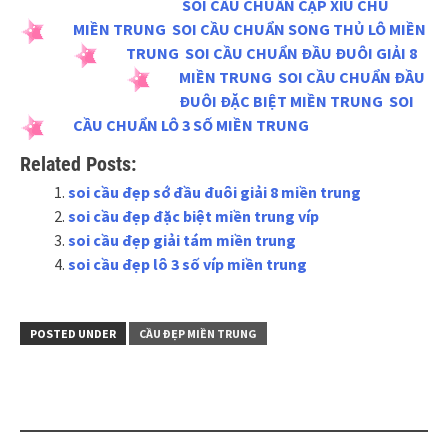
SOI CẦU CHUẨN CẶP XỈU CHỦ
MIỀN TRUNG
SOI CẦU CHUẨN SONG THỦ LÔ MIỀN
TRUNG
SOI CẦU CHUẨN ĐẦU ĐUÔI GIẢI 8
MIỀN TRUNG
SOI CẦU CHUẨN ĐẦU
ĐUÔI ĐẶC BIỆT MIỀN TRUNG
SOI
CẦU CHUẨN LÔ 3 SỐ MIỀN TRUNG
Related Posts:
soi cầu đẹp sớ đầu đuôi giải 8 miền trung
soi cầu đẹp đặc biệt miền trung víp
soi cầu đẹp giải tám miền trung
soi cầu đẹp lô 3 số víp miền trung
POSTED UNDER
CẦU ĐẸP MIỀN TRUNG