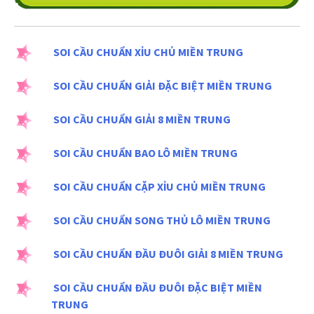
SOI CẦU CHUẨN XỈU CHỦ MIỀN TRUNG
SOI CẦU CHUẨN GIẢI ĐẶC BIỆT MIỀN TRUNG
SOI CẦU CHUẨN GIẢI 8 MIỀN TRUNG
SOI CẦU CHUẨN BAO LÔ MIỀN TRUNG
SOI CẦU CHUẨN CẶP XỈU CHỦ MIỀN TRUNG
SOI CẦU CHUẨN SONG THỦ LÔ MIỀN TRUNG
SOI CẦU CHUẨN ĐẦU ĐUÔI GIẢI 8 MIỀN TRUNG
SOI CẦU CHUẨN ĐẦU ĐUÔI ĐẶC BIỆT MIỀN
TRUNG