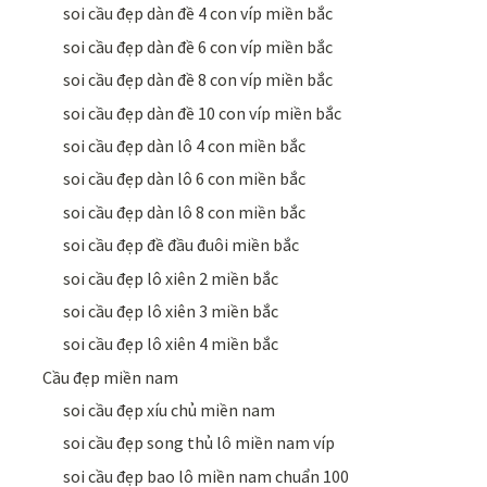
soi cầu đẹp dàn đề 4 con víp miền bắc
soi cầu đẹp dàn đề 6 con víp miền bắc
soi cầu đẹp dàn đề 8 con víp miền bắc
soi cầu đẹp dàn đề 10 con víp miền bắc
soi cầu đẹp dàn lô 4 con miền bắc
soi cầu đẹp dàn lô 6 con miền bắc
soi cầu đẹp dàn lô 8 con miền bắc
soi cầu đẹp đề đầu đuôi miền bắc
soi cầu đẹp lô xiên 2 miền bắc
soi cầu đẹp lô xiên 3 miền bắc
soi cầu đẹp lô xiên 4 miền bắc
Cầu đẹp miền nam
soi cầu đẹp xíu chủ miền nam
soi cầu đẹp song thủ lô miền nam víp
soi cầu đẹp bao lô miền nam chuẩn 100