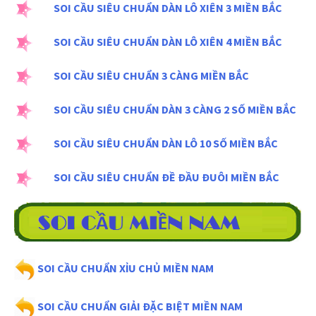
SOI CẦU SIÊU CHUẨN DÀN LÔ XIÊN 3 MIỀN BẮC
SOI CẦU SIÊU CHUẨN DÀN LÔ XIÊN 4 MIỀN BẮC
SOI CẦU SIÊU CHUẨN 3 CÀNG MIỀN BẮC
SOI CẦU SIÊU CHUẨN DÀN 3 CÀNG 2 SỐ MIỀN BẮC
SOI CẦU SIÊU CHUẨN DÀN LÔ 10 SỐ MIỀN BẮC
SOI CẦU SIÊU CHUẨN ĐỀ ĐẦU ĐUÔI MIỀN BẮC
SOI CẦU CHUẨN XỈU CHỦ MIỀN NAM
SOI CẦU CHUẨN GIẢI ĐẶC BIỆT MIỀN NAM