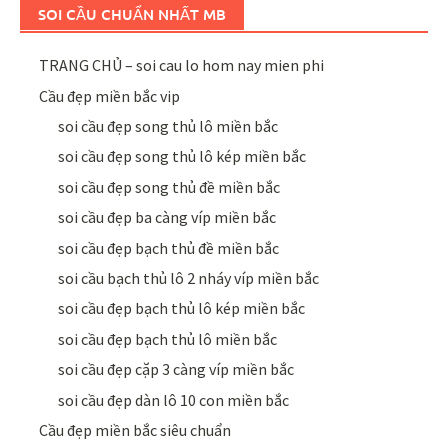
SOI CẦU CHUẨN NHẤT MB
TRANG CHỦ – soi cau lo hom nay mien phi
Cầu đẹp miền bắc vip
soi cầu đẹp song thủ lô miền bắc
soi cầu đẹp song thủ lô kép miền bắc
soi cầu đẹp song thủ đề miền bắc
soi cầu đẹp ba càng víp miền bắc
soi cầu đẹp bạch thủ đề miền bắc
soi cầu bạch thủ lô 2 nháy víp miền bắc
soi cầu đẹp bạch thủ lô kép miền bắc
soi cầu đẹp bạch thủ lô miền bắc
soi cầu đẹp cặp 3 càng víp miền bắc
soi cầu đẹp dàn lô 10 con miền bắc
Cầu đẹp miền bắc siêu chuẩn