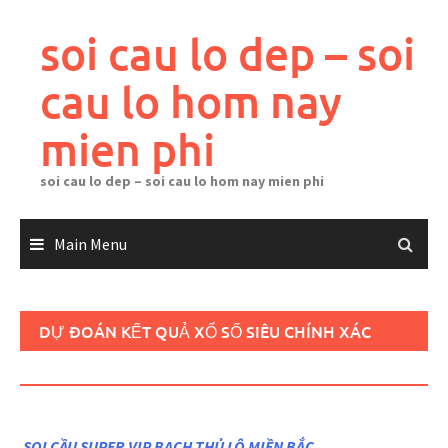
Skip
to
soi cau lo dep – soi
content
cau lo hom nay
mien phi
soi cau lo dep – soi cau lo hom nay mien phi
Main Menu
DỰ ĐOÁN KẾT QUẢ XỔ SỐ SIÊU CHÍNH XÁC
HÔM NAY
SOI CẦU SUPER VIP BẠCH THỦ LÔ MIỀN BẮC