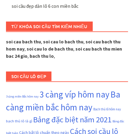
soi cầu đẹp dàn lô 6 con miền bắc
TỪ KHÓA SOI CẦU TÌM KIẾM NHIỀU
soi cau bach thu
,
soi cau lo bach thu
,
soi cau bach thu
hom nay
,
soi cau lo de bach thu
,
soi cau bach thu mien
bac 24 gio
,
bach thu lo
,
SOI CẦU LÔ ĐẸP
3 càng víp hôm nay
Ba
3 càng miền Bắc hôm nay
càng miền bắc hôm nay
Bạch thủ lô hôm nay
Bảng đặc biệt năm 2021
bạch thủ lô là gì
Bảng đặc
Cách soi cầu lô
Cách bắt lô chuẩn theo ngày
biệt tuần