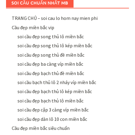
SOI CẦU CHUẨN NHẤT MB
TRANG CHỦ – soi cau lo hom nay mien phi
Cầu đẹp miền bắc vip
soi cầu đẹp song thủ lô miền bắc
soi cầu đẹp song thủ lô kép miền bắc
soi cầu đẹp song thủ đề miền bắc
soi cầu đẹp ba càng víp miền bắc
soi cầu đẹp bạch thủ đề miền bắc
soi cầu bạch thủ lô 2 nháy víp miền bắc
soi cầu đẹp bạch thủ lô kép miền bắc
soi cầu đẹp bạch thủ lô miền bắc
soi cầu đẹp cặp 3 càng víp miền bắc
soi cầu đẹp dàn lô 10 con miền bắc
Cầu đẹp miền bắc siêu chuẩn