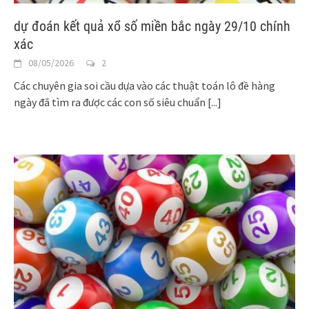
dự đoán kết quả xổ số miền bắc ngày 29/10 chính
xác
08/05/2026
2
Các chuyên gia soi cầu dựa vào các thuật toán lô đề hàng
ngày đã tìm ra được các con số siêu chuẩn
[...]