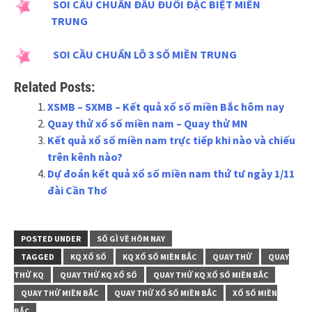
SOI CẦU CHUẨN ĐẦU ĐUÔI ĐẶC BIỆT MIỀN
TRUNG
SOI CẦU CHUẨN LÔ 3 SỐ MIỀN TRUNG
Related Posts:
XSMB – SXMB – Kết quả xổ số miền Bắc hôm nay
Quay thử xổ số miền nam – Quay thử MN
Kết quả xổ số miền nam trực tiếp khi nào và chiếu
trên kênh nào?
Dự đoán kết quả xổ số miền nam thứ tư ngày 1/11
đài Cần Thơ
POSTED UNDER
SỐ GÌ VỀ HÔM NAY
TAGGED
KQ XỔ SỐ
KQ XỔ SỐ MIỀN BẮC
QUAY THỬ
QUAY
THỬ KQ
QUAY THỬ KQ XỔ SỐ
QUAY THỬ KQ XỔ SỐ MIỀN BẮC
QUAY THỬ MIỀN BẮC
QUAY THỬ XỔ SỐ MIỀN BẮC
XỔ SỐ MIỀN
BẮC