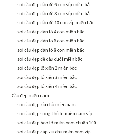
soi cầu đẹp dàn đề 6 con víp miền bắc
soi cầu đẹp dàn đề 8 con víp miền bắc
soi cầu đẹp dàn đề 10 con víp miền bắc
soi cầu đẹp dàn lô 4 con miền bắc
soi cầu đẹp dàn lô 6 con miền bắc
soi cầu đẹp dàn lô 8 con miền bắc
soi cầu đẹp đề đầu đuôi miền bắc
soi cầu đẹp lô xiên 2 miền bắc
soi cầu đẹp lô xiên 3 miền bắc
soi cầu đẹp lô xiên 4 miền bắc
Cầu đẹp miền nam
soi cầu đẹp xíu chủ miền nam
soi cầu đẹp song thủ lô miền nam víp
soi cầu đẹp bao lô miền nam chuẩn 100
soi cầu đẹp cặp xíu chủ miền nam víp