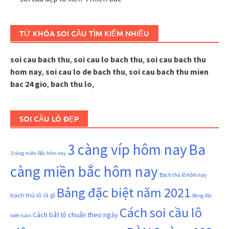
TỪ KHÓA SOI CẦU TÌM KIẾM NHIỀU
soi cau bach thu
,
soi cau lo bach thu
,
soi cau bach thu
hom nay
,
soi cau lo de bach thu
,
soi cau bach thu mien
bac 24 gio
,
bach thu lo
,
SOI CẦU LÔ ĐẸP
3 càng víp hôm nay
Ba
3 càng miền Bắc hôm nay
càng miền bắc hôm nay
Bạch thủ lô hôm nay
Bảng đặc biệt năm 2021
bạch thủ lô là gì
Bảng đặc
Cách soi cầu lô
Cách bắt lô chuẩn theo ngày
biệt tuần