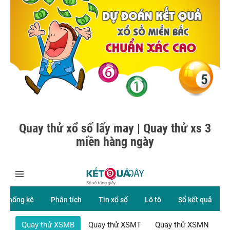
Quay thử xổ số lấy may | Quay thử xs 3
miền hàng ngày