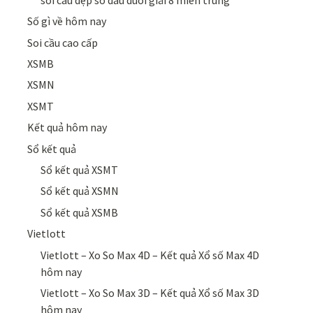
Số gì về hôm nay
Soi cầu cao cấp
XSMB
XSMN
XSMT
Kết quả hôm nay
Sổ kết quả
Sổ kết quả XSMT
Sổ kết quả XSMN
Sổ kết quả XSMB
Vietlott
Vietlott – Xo So Max 4D – Kết quả Xổ số Max 4D
hôm nay
Vietlott – Xo So Max 3D – Kết quả Xổ số Max 3D
hôm nay