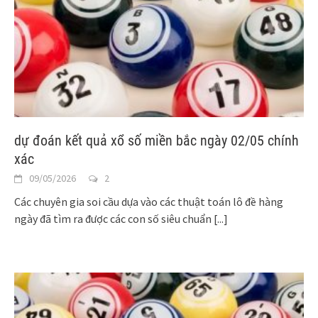
dự đoán kết quả xổ số miền bắc ngày 02/05 chính
xác
09/05/2026
2
Các chuyên gia soi cầu dựa vào các thuật toán lô đề hàng
ngày đã tìm ra được các con số siêu chuẩn
[...]