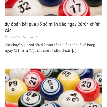
dự đoán kết quả xổ số miền bắc ngày 28/04 chính
xác
09/05/2026
2
Các chuyên gia soi cầu dựa vào các thuật toán lô đề hàng
ngày đã tìm ra được các con số siêu chuẩn
[...]