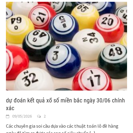
dự đoán kết quả xổ số miền bắc ngày 30/06 chính
xác
09/05/2026
2
Các chuyên gia soi cầu dựa vào các thuật toán lô đề hàng
ngày đã tìm ra được các con số siêu chuẩn
[...]