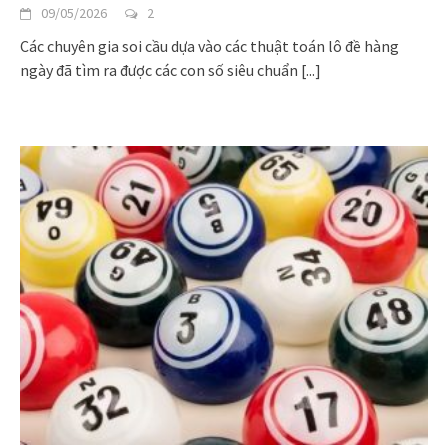
09/05/2026
2
Các chuyên gia soi cầu dựa vào các thuật toán lô đề hàng
ngày đã tìm ra được các con số siêu chuẩn
[...]