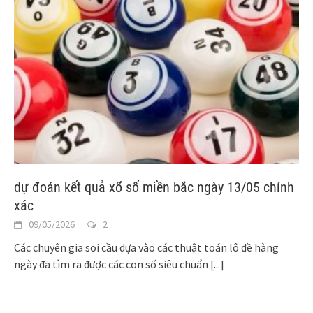
dự đoán kết quả xổ số miền bắc ngày 13/05 chính
xác
09/05/2026
2
Các chuyên gia soi cầu dựa vào các thuật toán lô đề hàng
ngày đã tìm ra được các con số siêu chuẩn
[...]