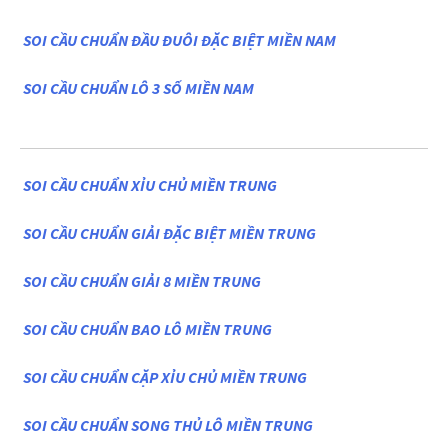
SOI CẦU CHUẨN ĐẦU ĐUÔI ĐẶC BIỆT MIỀN NAM
SOI CẦU CHUẨN LÔ 3 SỐ MIỀN NAM
SOI CẦU CHUẨN XỈU CHỦ MIỀN TRUNG
SOI CẦU CHUẨN GIẢI ĐẶC BIỆT MIỀN TRUNG
SOI CẦU CHUẨN GIẢI 8 MIỀN TRUNG
SOI CẦU CHUẨN BAO LÔ MIỀN TRUNG
SOI CẦU CHUẨN CẶP XỈU CHỦ MIỀN TRUNG
SOI CẦU CHUẨN SONG THỦ LÔ MIỀN TRUNG