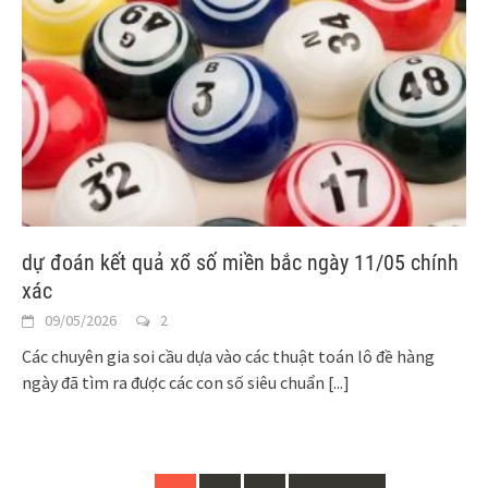
dự đoán kết quả xổ số miền bắc ngày 11/05 chính
xác
09/05/2026
2
Các chuyên gia soi cầu dựa vào các thuật toán lô đề hàng
ngày đã tìm ra được các con số siêu chuẩn
[...]