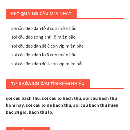
KẾT QUẢ SOI CẦU MỚI NHẤT
soi cầu đẹp dàn lô 8 con miền bắc
soi cầu đẹp song thủ lô miền bắc
soi cầu đẹp dàn đề 6 con víp miền bắc
soi cầu đẹp dàn lô 6 con miền bắc
soi cầu đẹp dàn đề 4 con víp miền bắc
TỪ KHÓA SOI CẦU TÌM KIẾM NHIỀU
soi cau bach thu
,
soi cau lo bach thu
,
soi cau bach thu
hom nay
,
soi cau lo de bach thu
,
soi cau bach thu mien
bac 24 gio
,
bach thu lo
,