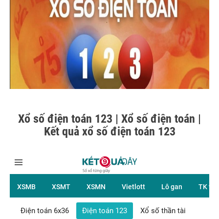
Xổ số điện toán 123 | Xổ số điện toán |
Kết quả xổ số điện toán 123