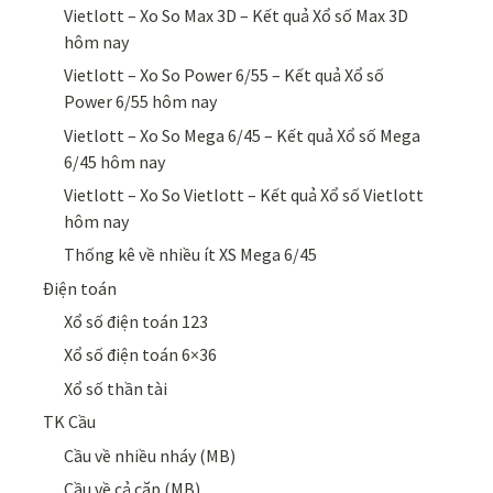
Vietlott – Xo So Max 3D – Kết quả Xổ số Max 3D
hôm nay
Vietlott – Xo So Power 6/55 – Kết quả Xổ số
Power 6/55 hôm nay
Vietlott – Xo So Mega 6/45 – Kết quả Xổ số Mega
6/45 hôm nay
Vietlott – Xo So Vietlott – Kết quả Xổ số Vietlott
hôm nay
Thống kê về nhiều ít XS Mega 6/45
Điện toán
Xổ số điện toán 123
Xổ số điện toán 6×36
Xổ số thần tài
TK Cầu
Cầu về nhiều nháy (MB)
Cầu về cả cặp (MB)