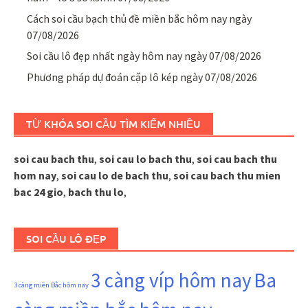
Cách soi cầu bạch thủ đề miền bắc hôm nay ngày
07/08/2026
Soi cầu lô đẹp nhất ngày hôm nay ngày 07/08/2026
Phương pháp dự đoán cặp lô kép ngày 07/08/2026
TỪ KHÓA SOI CẦU TÌM KIẾM NHIỀU
soi cau bach thu
,
soi cau lo bach thu
,
soi cau bach thu
hom nay
,
soi cau lo de bach thu
,
soi cau bach thu mien
bac 24 gio
,
bach thu lo
,
SOI CẦU LÔ ĐẸP
3 càng víp hôm nay
Ba
3 càng miền Bắc hôm nay