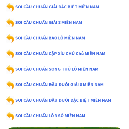
SOI CẦU CHUẨN GIẢI ĐẶC BIỆT MIỀN NAM
SOI CẦU CHUẨN GIẢI 8 MIỀN NAM
SOI CẦU CHUẨN BAO LÔ MIỀN NAM
SOI CẦU CHUẨN CẶP XỈU CHỦ Chủ MIỀN NAM
SOI CẦU CHUẨN SONG THỦ LÔ MIỀN NAM
SOI CẦU CHUẨN ĐẦU ĐUÔI GIẢI 8 MIỀN NAM
SOI CẦU CHUẨN ĐẦU ĐUÔI ĐẶC BIỆT MIỀN NAM
SOI CẦU CHUẨN LÔ 3 SỐ MIỀN NAM