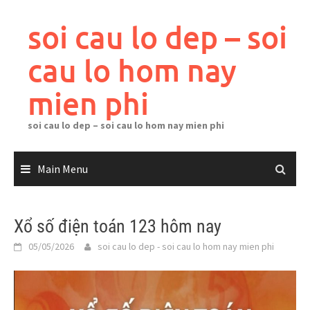
Skip
to
soi cau lo dep – soi
content
cau lo hom nay
mien phi
soi cau lo dep – soi cau lo hom nay mien phi
Main Menu
Xổ số điện toán 123 hôm nay
05/05/2026
soi cau lo dep - soi cau lo hom nay mien phi