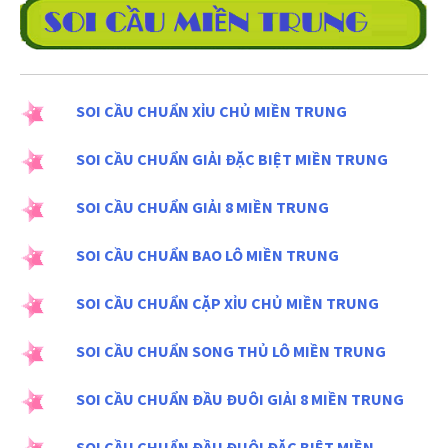
SOI CẦU CHUẨN XỈU CHỦ MIỀN TRUNG
SOI CẦU CHUẨN GIẢI ĐẶC BIỆT MIỀN TRUNG
SOI CẦU CHUẨN GIẢI 8 MIỀN TRUNG
SOI CẦU CHUẨN BAO LÔ MIỀN TRUNG
SOI CẦU CHUẨN CẶP XỈU CHỦ MIỀN TRUNG
SOI CẦU CHUẨN SONG THỦ LÔ MIỀN TRUNG
SOI CẦU CHUẨN ĐẦU ĐUÔI GIẢI 8 MIỀN TRUNG
SOI CẦU CHUẨN ĐẦU ĐUÔI ĐẶC BIỆT MIỀN