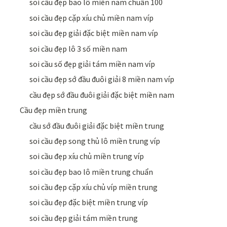
soi cầu đẹp bao lô miền nam chuẩn 100
soi cầu đẹp cặp xíu chủ miền nam víp
soi cầu đẹp giải đặc biệt miền nam víp
soi cầu đẹp lô 3 số miền nam
soi cầu số đẹp giải tám miền nam víp
soi cầu đẹp sớ đầu đuôi giải 8 miền nam víp
cầu đẹp sớ đầu đuôi giải đặc biệt miền nam
Cầu đẹp miền trung
cầu sớ đầu đuôi giải đặc biệt miền trung
soi cầu đẹp song thủ lô miền trung víp
soi cầu đẹp xíu chủ miền trung víp
soi cầu đẹp bao lô miền trung chuẩn
soi cầu đẹp cặp xíu chủ víp miền trung
soi cầu đẹp đặc biệt miền trung víp
soi cầu đẹp giải tám miền trung