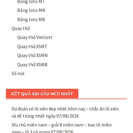
Bảng loto MT
Bảng loto MN
Bảng loto MB
Quay thử
Quay thử Vietlott
Quay thử XSMT
Quay thử XSMN
Quay thử XSMB
Sổ mơ
KẾT QUẢ SOI CẦU MỚI NHẤT
Dự đoán số lô xiên đẹp nhất hôm nay – chắc ăn lô xiên
và dễ trúng nhất ngày 07/08/2026
Xỉu chủ miền nam – giải 8 miền nam – bao lô miền
nam – lô 3 số xsmn 07/08/2026