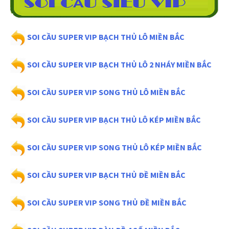
SOI CẦU SUPER VIP BẠCH THỦ LÔ MIỀN BẮC
SOI CẦU SUPER VIP BẠCH THỦ LÔ 2 NHÁY MIỀN BẮC
SOI CẦU SUPER VIP SONG THỦ LÔ MIỀN BẮC
SOI CẦU SUPER VIP BẠCH THỦ LÔ KÉP MIỀN BẮC
SOI CẦU SUPER VIP SONG THỦ LÔ KÉP MIỀN BẮC
SOI CẦU SUPER VIP BẠCH THỦ ĐỀ MIỀN BẮC
SOI CẦU SUPER VIP SONG THỦ ĐỀ MIỀN BẮC