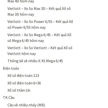
Max 4D hôm nay
Vietlott – Xo So Max 3D – Kết quả Xổ số
Max 3D hôm nay
Vietlott – Xo So Power 6/55 – Kết quả Xổ
số Power 6/55 hôm nay
Vietlott – Xo So Mega 6/45 – Kết quả Xổ
số Mega 6/45 hôm nay
Vietlott – Xo So Vietlott – Kết quả Xổ số
Vietlott hôm nay
Thống kê về nhiều ít XS Mega 6/45
Điện toán
Xổ số điện toán 123
Xổ số điện toán 6×36
Xổ số thần tài
TK Cầu
Cầu về nhiều nháy (MB)