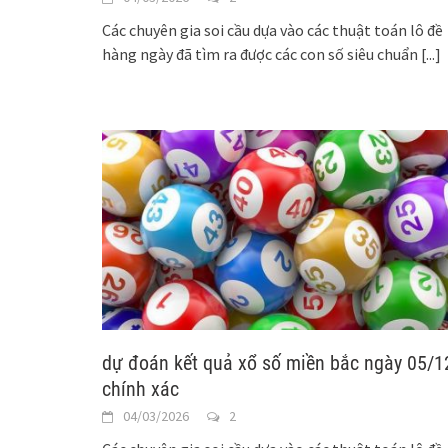
Các chuyên gia soi cầu dựa vào các thuật toán lô đề
hàng ngày đã tìm ra được các con số siêu chuẩn
[...]
dự đoán kết quả xổ số miền bắc ngày 05/1
chính xác
04/03/2026
2