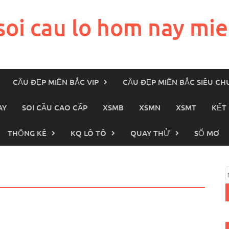
 soi cau lo hom nay mie
CẦU ĐẸP MIỀN BẮC VIP
CẦU ĐẸP MIỀN BẮC SIÊU CH
AY
SOI CẦU CAO CẤP
XSMB
XSMN
XSMT
KẾT
THỐNG KÊ
KQ LÔ TÔ
QUAY THỬ
SỔ MƠ