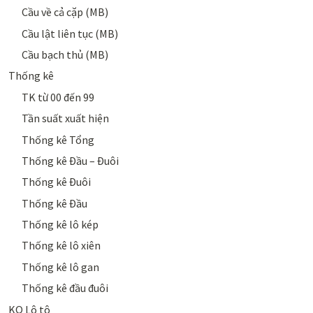
Cầu về cả cặp (MB)
Cầu lật liên tục (MB)
Cầu bạch thủ (MB)
Thống kê
TK từ 00 đến 99
Tần suất xuất hiện
Thống kê Tổng
Thống kê Đầu – Đuôi
Thống kê Đuôi
Thống kê Đầu
Thống kê lô kép
Thống kê lô xiên
Thống kê lô gan
Thống kê đầu đuôi
KQ Lô tô