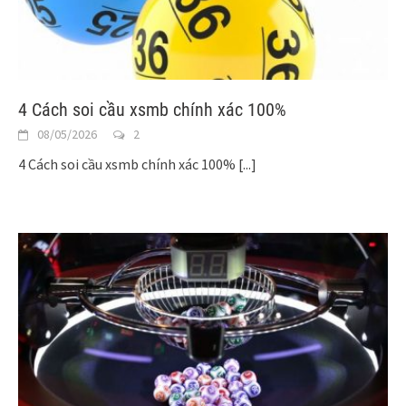
4 Cách soi cầu xsmb chính xác 100%
08/05/2026
2
4 Cách soi cầu xsmb chính xác 100%
[...]