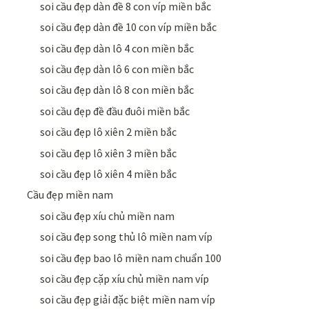
soi cầu đẹp dàn đề 8 con víp miền bắc
soi cầu đẹp dàn đề 10 con víp miền bắc
soi cầu đẹp dàn lô 4 con miền bắc
soi cầu đẹp dàn lô 6 con miền bắc
soi cầu đẹp dàn lô 8 con miền bắc
soi cầu đẹp đề đầu đuôi miền bắc
soi cầu đẹp lô xiên 2 miền bắc
soi cầu đẹp lô xiên 3 miền bắc
soi cầu đẹp lô xiên 4 miền bắc
Cầu đẹp miền nam
soi cầu đẹp xíu chủ miền nam
soi cầu đẹp song thủ lô miền nam víp
soi cầu đẹp bao lô miền nam chuẩn 100
soi cầu đẹp cặp xíu chủ miền nam víp
soi cầu đẹp giải đặc biệt miền nam víp