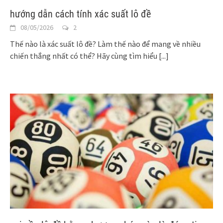
hướng dẫn cách tính xác suất lô đề
08/05/2026
2
Thế nào là xác suất lô đề? Làm thế nào để mang về nhiều
chiến thắng nhất có thể? Hãy cùng tìm hiểu
[...]