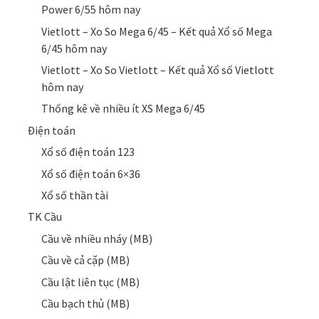
Power 6/55 hôm nay
Vietlott – Xo So Mega 6/45 – Kết quả Xổ số Mega
6/45 hôm nay
Vietlott – Xo So Vietlott – Kết quả Xổ số Vietlott
hôm nay
Thống kê về nhiều ít XS Mega 6/45
Điện toán
Xổ số điện toán 123
Xổ số điện toán 6×36
Xổ số thần tài
TK Cầu
Cầu về nhiều nháy (MB)
Cầu về cả cặp (MB)
Cầu lật liên tục (MB)
Cầu bạch thủ (MB)