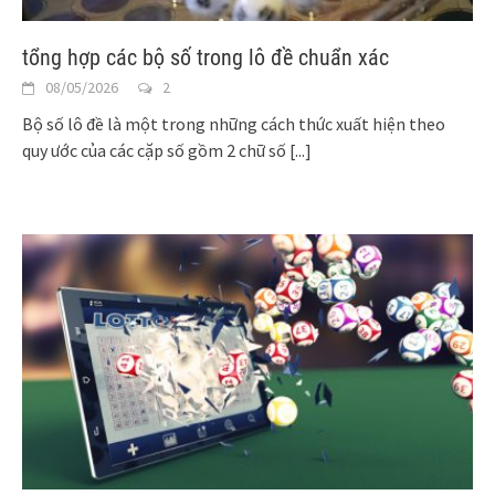
tổng hợp các bộ số trong lô đề chuẩn xác
08/05/2026
2
Bộ số lô đề là một trong những cách thức xuất hiện theo
quy ước của các cặp số gồm 2 chữ số
[...]