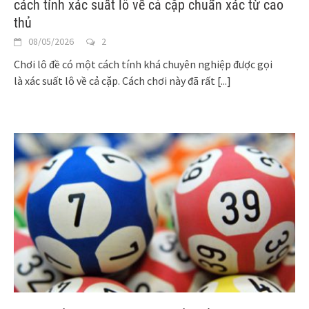
cách tính xác suất lô về cả cặp chuẩn xác từ cao
thủ
08/05/2026
2
Chơi lô đề có một cách tính khá chuyên nghiệp được gọi
là xác suất lô về cả cặp. Cách chơi này đã rất
[...]