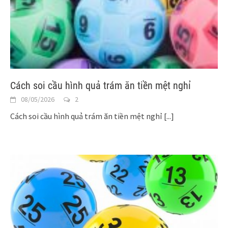
Cách soi cầu hình quả trám ăn tiền mệt nghỉ
08/05/2026
2
Cách soi cầu hình quả trám ăn tiền mệt nghỉ
[...]