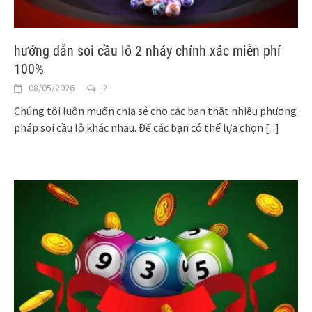
hướng dẫn soi cầu lô 2 nháy chính xác miễn phí
100%
08/05/2026
2
Chúng tôi luôn muốn chia sẻ cho các bạn thật nhiều phương
pháp soi cầu lô khác nhau. Để các bạn có thể lựa chọn
[...]