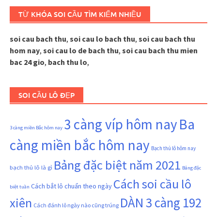
TỪ KHÓA SOI CẦU TÌM KIẾM NHIỀU
soi cau bach thu
,
soi cau lo bach thu
,
soi cau bach thu
hom nay
,
soi cau lo de bach thu
,
soi cau bach thu mien
bac 24 gio
,
bach thu lo
,
SOI CẦU LÔ ĐẸP
3 càng víp hôm nay
Ba
3 càng miền Bắc hôm nay
càng miền bắc hôm nay
Bạch thủ lô hôm nay
Bảng đặc biệt năm 2021
bạch thủ lô là gì
Bảng đặc
Cách soi cầu lô
Cách bắt lô chuẩn theo ngày
biệt tuần
xiên
DÀN 3 càng 192
Cách đánh lô ngày nào cũng trúng