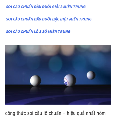
SOI CẦU CHUẨN ĐẦU ĐUÔI GIẢI 8 MIỀN TRUNG
SOI CẦU CHUẨN ĐẦU ĐUÔI ĐẶC BIỆT MIỀN TRUNG
SOI CẦU CHUẨN LÔ 3 SỐ MIỀN TRUNG
công thức soi cầu lô chuẩn – hiệu quả nhất hôm