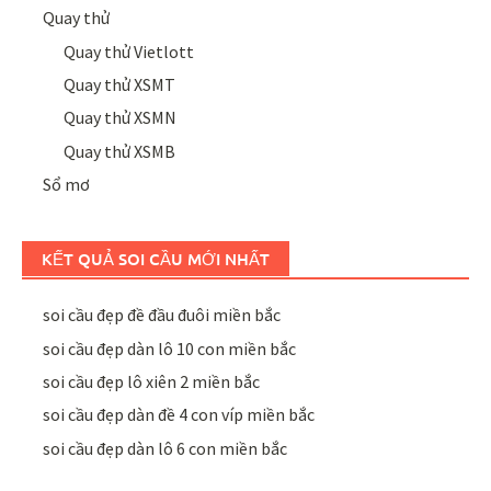
Quay thử
Quay thử Vietlott
Quay thử XSMT
Quay thử XSMN
Quay thử XSMB
Sổ mơ
KẾT QUẢ SOI CẦU MỚI NHẤT
soi cầu đẹp đề đầu đuôi miền bắc
soi cầu đẹp dàn lô 10 con miền bắc
soi cầu đẹp lô xiên 2 miền bắc
soi cầu đẹp dàn đề 4 con víp miền bắc
soi cầu đẹp dàn lô 6 con miền bắc