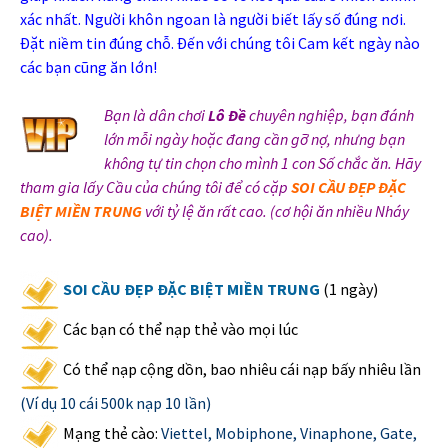
xác nhất. Người khôn ngoan là người biết lấy số đúng nơi.
Đặt niềm tin đúng chỗ. Đến với chúng tôi Cam kết ngày nào
các bạn cũng ăn lớn!
Bạn là dân chơi
Lô Đề
chuyên nghiệp, bạn đánh
lớn mỗi ngày hoặc đang cần gỡ nợ, nhưng bạn
không tự tin chọn cho mình 1 con Số chắc ăn. Hãy
tham gia lấy Cầu của chúng tôi để có cặp
SOI CẦU ĐẸP ĐẶC
BIỆT MIỀN TRUNG
với tỷ lệ ăn rất cao. (cơ hội ăn nhiều Nháy
cao).
SOI CẦU ĐẸP ĐẶC BIỆT MIỀN TRUNG
(1 ngày)
Các bạn có thể nạp thẻ vào mọi lúc
Có thể nạp cộng dồn, bao nhiêu cái nạp bấy nhiêu lần
(Ví dụ 10 cái 500k nạp 10 lần)
Mạng thẻ cào:
Viettel, Mobiphone, Vinaphone, Gate,