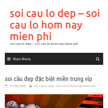
Skip
to
soi cau lo dep – soi
content
cau lo hom nay
mien phi
soi cau lo dep – soi cau lo hom nay mien phi
Main Menu
soi cầu đẹp đặc biệt miền trung víp
07/08/2026
soi cau lo dep - soi cau lo hom nay mien phi