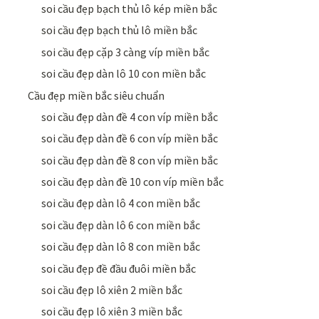
soi cầu đẹp bạch thủ lô kép miền bắc
soi cầu đẹp bạch thủ lô miền bắc
soi cầu đẹp cặp 3 càng víp miền bắc
soi cầu đẹp dàn lô 10 con miền bắc
Cầu đẹp miền bắc siêu chuẩn
soi cầu đẹp dàn đề 4 con víp miền bắc
soi cầu đẹp dàn đề 6 con víp miền bắc
soi cầu đẹp dàn đề 8 con víp miền bắc
soi cầu đẹp dàn đề 10 con víp miền bắc
soi cầu đẹp dàn lô 4 con miền bắc
soi cầu đẹp dàn lô 6 con miền bắc
soi cầu đẹp dàn lô 8 con miền bắc
soi cầu đẹp đề đầu đuôi miền bắc
soi cầu đẹp lô xiên 2 miền bắc
soi cầu đẹp lô xiên 3 miền bắc