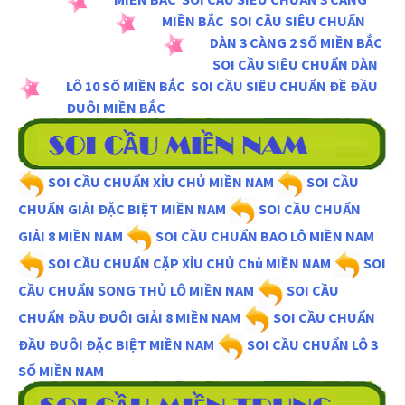
MIỀN BẮC
SOI CẦU SIÊU CHUẨN
DÀN 3 CÀNG 2 SỐ MIỀN BẮC
SOI CẦU SIÊU CHUẨN DÀN
LÔ 10 SỐ MIỀN BẮC
SOI CẦU SIÊU CHUẨN ĐỀ ĐẦU
ĐUÔI MIỀN BẮC
SOI CẦU CHUẨN XỈU CHỦ MIỀN NAM
SOI CẦU
CHUẨN GIẢI ĐẶC BIỆT MIỀN NAM
SOI CẦU CHUẨN
GIẢI 8 MIỀN NAM
SOI CẦU CHUẨN BAO LÔ MIỀN NAM
SOI CẦU CHUẨN CẶP XỈU CHỦ Chủ MIỀN NAM
SOI
CẦU CHUẨN SONG THỦ LÔ MIỀN NAM
SOI CẦU
CHUẨN ĐẦU ĐUÔI GIẢI 8 MIỀN NAM
SOI CẦU CHUẨN
ĐẦU ĐUÔI ĐẶC BIỆT MIỀN NAM
SOI CẦU CHUẨN LÔ 3
SỐ MIỀN NAM