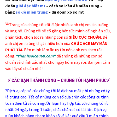
đoán
giải đặc biệt mt
– cách soi cầu đề miền trung –
bảng
số đề miền trung
– du doan xo so mt
☔Trang của chúng tôi rất được nhiều anh chị em tin tưởng
và ủng hộ. Chúng tôi sẽ cố gắng hết sức mình để nghiên cứu,
phân tích, chọn lọc ra những con số
SIÊU CỰC CHUẨN
. Để
anh chị em trúng thật nhiều hơn nữa
CHÚC ACE MAY MẮN
PHÁT TÀI.
Bên mình làm ăn uy tín nên anh em theo rất
đông.
“
thanhsoicau68.com
“
đã thống kê những con số
chuẩn và chính xác nhất cho ngày hôm nay rồi. Bạn yên tâm
vào lấy số chuẩn nhé!
⚡ CÁC BẠN THÀNH CÔNG – CHÚNG TÔI HẠNH PHÚC⚡
?Dịch vụ cấp số của chúng tôi là dịch vụ mất phí nhưng có tỷ
lệ trúng cao. Tất cả những con số dựa trên các công cụ tính
toán điện tử và con người . Bạn hãy hợp tác với chúng tôi ít
nhất 04 ngày trong 1 tuần, chắc chắn sẽ có lãi lớn. Dịch vụ
giúp khách hàng tham khảo số về kết quả cầu 3 miền chính