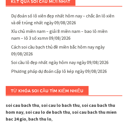
KẾT QUẢ SOI CẦU MỚI NHẤT
Dự đoán số lô xiên đẹp nhất hôm nay – chắc ăn lô xiên
và dễ trúng nhất ngày 09/08/2026
Xỉu chủ miền nam – giải 8 miền nam – bao lô miền
nam – lô 3 số xsmn 09/08/2026
Cách soi cầu bạch thủ đề miền bắc hôm nay ngày
09/08/2026
Soi cầu lô đẹp nhất ngày hôm nay ngày 09/08/2026
Phương pháp dự đoán cặp lô kép ngày 09/08/2026
TỪ KHÓA SOI CẦU TÌM KIẾM NHIỀU
soi cau bach thu
,
soi cau lo bach thu
,
soi cau bach thu
hom nay
,
soi cau lo de bach thu
,
soi cau bach thu mien
bac 24 gio
,
bach thu lo
,