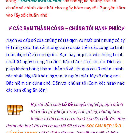
đông.
“
thanhsoicau68.com
“
đã thống kê những con số
chuẩn và chính xác nhất cho ngày hôm nay rồi. Bạn yên tâm
vào lấy số chuẩn nhé!
⚡ CÁC BẠN THÀNH CÔNG – CHÚNG TÔI HẠNH PHÚC⚡
?Dịch vụ cấp số của chúng tôi là dịch vụ mất phí nhưng có tỷ
lệ trúng cao. Tất cả những con số dựa trên các công cụ tính
toán điện tử và con người . Bạn hãy hợp tác với chúng tôi ít
nhất 04 ngày trong 1 tuần, chắc chắn sẽ có lãi lớn. Dịch vụ
giúp khách hàng tham khảo số về kết quả cầu 3 miền chính
xác nhất. Người khôn ngoan là người biết lấy số đúng nơi.
Đặt niềm tin đúng chỗ. Đến với chúng tôi Cam kết ngày nào
các bạn cũng ăn lớn!
Bạn là dân chơi
Lô Đề
chuyên nghiệp, bạn đánh
lớn mỗi ngày hoặc đang cần gỡ nợ, nhưng bạn
không tự tin chọn cho mình 1 con Số chắc ăn. Hãy
tham gia lấy Cầu của chúng tôi để có cặp
SOI CẦU ĐẸP LÔ 3
SỐ MIỀN TRUNG
với tỷ lệ ăn rất cao. (cơ hội ăn nhiều Nháy