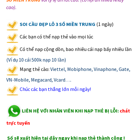
cao).
SOI CẦU ĐẸP LÔ 3 SỐ MIỀN TRUNG
(1 ngày)
Các bạn có thể nạp thẻ vào mọi lúc
Có thể nạp cộng dồn, bao nhiêu cái nạp bấy nhiêu lần
(Ví dụ 10 cái 500k nạp 10 lần)
Mạng thẻ cào:
Viettel, Mobiphone, Vinaphone, Gate,
VN-Mobile, Megacard, Vcard….
Chúc các bạn thắng lớn mỗi ngày!
LIÊN HỆ VỚI NHÂN VIÊN KHI NẠP THẺ BỊ LỖI:
chát
trực tuyến
Số sẽ xuất hiện tại đây ngay khi nạp thẻ thành công !