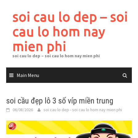
Skip
to
soi cau lo dep – soi
content
cau lo hom nay
mien phi
soi cau lo dep – soi cau lo hom nay mien phi
Main Menu
soi cầu đẹp lô 3 số víp miền trung
06/08/2026
soi cau lo dep - soi cau lo hom nay mien phi