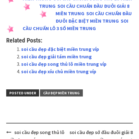
TRUNG
SOI CẦU CHUẨN ĐẦU ĐUÔI GIẢI 8
MIỀN TRUNG
SOI CẦU CHUẨN ĐẦU
ĐUÔI ĐẶC BIỆT MIỀN TRUNG
SOI
CẦU CHUẨN LÔ 3 SỐ MIỀN TRUNG
Related Posts:
soi cầu đẹp đặc biệt miền trung víp
soi cầu đẹp giải tám miền trung
soi cầu đẹp song thủ lô miền trung víp
soi cầu đẹp xíu chủ miền trung víp
POSTED UNDER
CẦU ĐẸP MIỀN TRUNG
Post
soi cầu đẹp song thủ lô
soi cầu đẹp sớ đầu đuôi giải 8
navigation