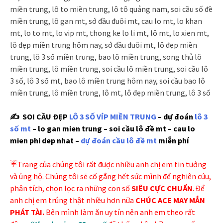
miền trung, lô to miền trung, lô tô quảng nam, soi cầu số đề
miền trung, lô gan mt, sớ đầu đuôi mt, cau lo mt, lo khan
mt, lo to mt, lo vip mt, thong ke lo li mt, lô mt, lo xien mt,
lô đẹp miền trung hôm nay, sớ đầu đuôi mt, lô đẹp miền
trung, lô 3 số miền trung, bao lô miền trung, song thủ lô
miền trung, lô miền trung, soi cầu lô miền trung, soi cầu lô
3 số, lô 3 số mt, bao lô miền trung hôm nay, soi cầu bao lô
miền trung, lô miền trung, lô mt, lô đẹp miền trung, lô 3 số
✍ SOI CẦU ĐẸP
LÔ 3 SỐ VÍP MIỀN TRUNG
– dự đoán
lô 3
số mt
– lo gan mien trung – soi cầu lô đề mt – cau lo
mien phi dep nhat –
dự đoán cầu lô đề mt
miễn phí
☔Trang của chúng tôi rất được nhiều anh chị em tin tưởng
và ủng hộ. Chúng tôi sẽ cố gắng hết sức mình để nghiên cứu,
phân tích, chọn lọc ra những con số
SIÊU CỰC CHUẨN
. Để
anh chị em trúng thật nhiều hơn nữa
CHÚC ACE MAY MẮN
PHÁT TÀI.
Bên mình làm ăn uy tín nên anh em theo rất