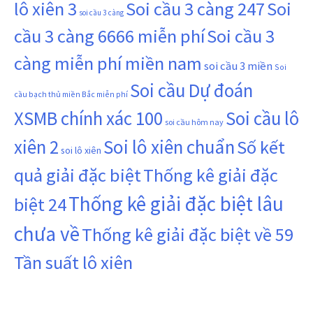
lô xiên 3
Soi cầu 3 càng 247
Soi
soi cầu 3 càng
cầu 3 càng 6666 miễn phí
Soi cầu 3
càng miễn phí miền nam
soi cầu 3 miền
Soi
Soi cầu Dự đoán
cầu bạch thủ miền Bắc miễn phí
XSMB chính xác 100
Soi cầu lô
soi cầu hôm nay
Soi lô xiên chuẩn
xiên 2
Số kết
soi lô xiên
quả giải đặc biệt
Thống kê giải đặc
Thống kê giải đặc biệt lâu
biệt 24
chưa về
Thống kê giải đặc biệt về 59
Tần suất lô xiên