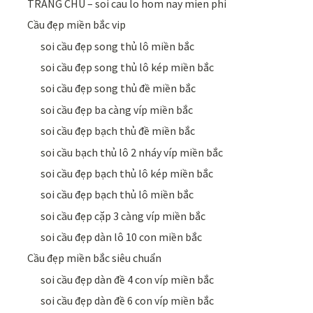
TRANG CHỦ – soi cau lo hom nay mien phi
Cầu đẹp miền bắc vip
soi cầu đẹp song thủ lô miền bắc
soi cầu đẹp song thủ lô kép miền bắc
soi cầu đẹp song thủ đề miền bắc
soi cầu đẹp ba càng víp miền bắc
soi cầu đẹp bạch thủ đề miền bắc
soi cầu bạch thủ lô 2 nháy víp miền bắc
soi cầu đẹp bạch thủ lô kép miền bắc
soi cầu đẹp bạch thủ lô miền bắc
soi cầu đẹp cặp 3 càng víp miền bắc
soi cầu đẹp dàn lô 10 con miền bắc
Cầu đẹp miền bắc siêu chuẩn
soi cầu đẹp dàn đề 4 con víp miền bắc
soi cầu đẹp dàn đề 6 con víp miền bắc