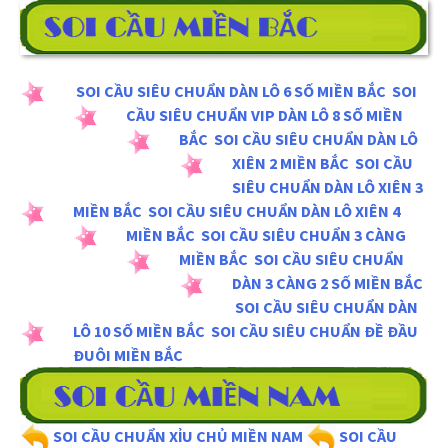
SOI CẦU SIÊU CHUẨN DÀN LÔ 6 SỐ MIỀN BẮC
SOI
CẦU SIÊU CHUẨN VIP DÀN LÔ 8 SỐ MIỀN
BẮC
SOI CẦU SIÊU CHUẨN DÀN LÔ
XIÊN 2 MIỀN BẮC
SOI CẦU
SIÊU CHUẨN DÀN LÔ XIÊN 3
MIỀN BẮC
SOI CẦU SIÊU CHUẨN DÀN LÔ XIÊN 4
MIỀN BẮC
SOI CẦU SIÊU CHUẨN 3 CÀNG
MIỀN BẮC
SOI CẦU SIÊU CHUẨN
DÀN 3 CÀNG 2 SỐ MIỀN BẮC
SOI CẦU SIÊU CHUẨN DÀN
LÔ 10 SỐ MIỀN BẮC
SOI CẦU SIÊU CHUẨN ĐỀ ĐẦU
ĐUÔI MIỀN BẮC
SOI CẦU CHUẨN XỈU CHỦ MIỀN NAM
SOI CẦU