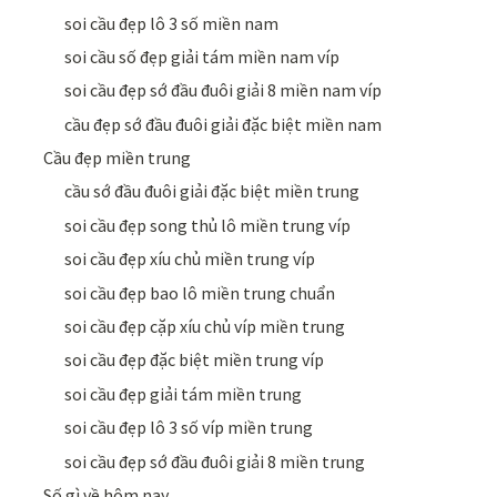
soi cầu đẹp lô 3 số miền nam
soi cầu số đẹp giải tám miền nam víp
soi cầu đẹp sớ đầu đuôi giải 8 miền nam víp
cầu đẹp sớ đầu đuôi giải đặc biệt miền nam
Cầu đẹp miền trung
cầu sớ đầu đuôi giải đặc biệt miền trung
soi cầu đẹp song thủ lô miền trung víp
soi cầu đẹp xíu chủ miền trung víp
soi cầu đẹp bao lô miền trung chuẩn
soi cầu đẹp cặp xíu chủ víp miền trung
soi cầu đẹp đặc biệt miền trung víp
soi cầu đẹp giải tám miền trung
soi cầu đẹp lô 3 số víp miền trung
soi cầu đẹp sớ đầu đuôi giải 8 miền trung
Số gì về hôm nay