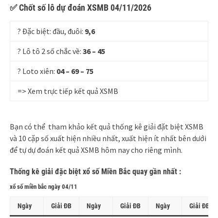
✅ Chốt số lô dự đoán XSMB 04/11/2026
? Đặc biệt: đầu, đuôi:
9,6
? Lô tô 2 số chắc về:
36 – 45
? Loto xiên:
04 – 69 – 75
=> Xem trực tiếp kết quả XSMB
Bạn có thể tham khảo kết quả thống kê giải đặt biệt XSMB
và 10 cặp số xuất hiện nhiều nhất, xuất hiện ít nhất bên dưới
để tự dự đoán kết quả XSMB hôm nay cho riêng mình.
Thống kê giải đặc biệt xổ số Miền Bắc quay gần nhất :
xổ số miền bắc ngày 04/11
Ngày
Giải ĐB
Ngày
Giải ĐB
Ngày
Giải ĐB