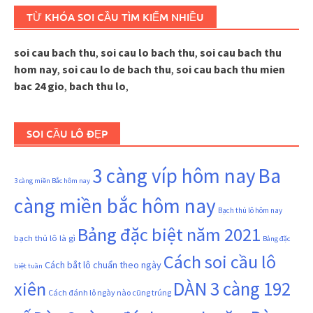
TỪ KHÓA SOI CẦU TÌM KIẾM NHIỀU
soi cau bach thu
,
soi cau lo bach thu
,
soi cau bach thu
hom nay
,
soi cau lo de bach thu
,
soi cau bach thu mien
bac 24 gio
,
bach thu lo
,
SOI CẦU LÔ ĐẸP
3 càng víp hôm nay
Ba
3 càng miền Bắc hôm nay
càng miền bắc hôm nay
Bạch thủ lô hôm nay
Bảng đặc biệt năm 2021
bạch thủ lô là gì
Bảng đặc
Cách soi cầu lô
Cách bắt lô chuẩn theo ngày
biệt tuần
xiên
DÀN 3 càng 192
Cách đánh lô ngày nào cũng trúng