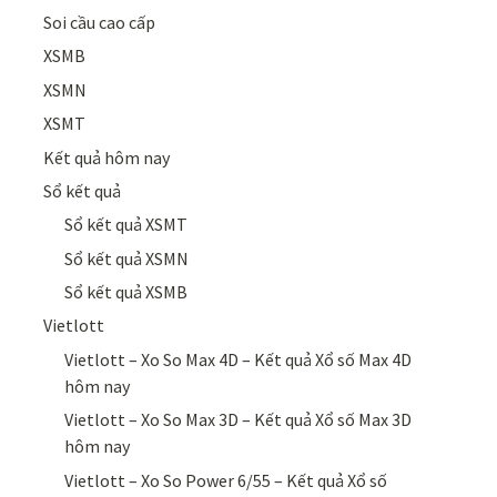
Soi cầu cao cấp
XSMB
XSMN
XSMT
Kết quả hôm nay
Sổ kết quả
Sổ kết quả XSMT
Sổ kết quả XSMN
Sổ kết quả XSMB
Vietlott
Vietlott – Xo So Max 4D – Kết quả Xổ số Max 4D
hôm nay
Vietlott – Xo So Max 3D – Kết quả Xổ số Max 3D
hôm nay
Vietlott – Xo So Power 6/55 – Kết quả Xổ số