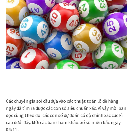
Các chuyên gia soi cầu dựa vào các thuật toán lô đề hàng
ngày đã tìm ra được các con số siêu chuẩn xác. Vì vậy mời bạn
đọc cùng theo dõi các con số dự đoán có độ chính xác cực kì
cao dưới đây. Mời các bạn tham khảo: xổ số miền bắc ngày
04/11 .